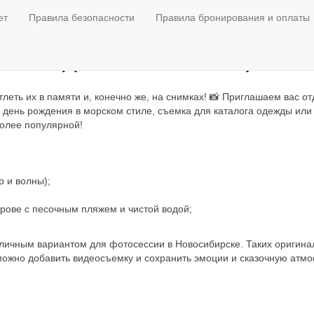
ет
Правила безопасности
Правила бронирования и оплаты
ре, лодке в Новосибирске
леть их в памяти и, конечно же, на снимках! 📸 Приглашаем вас от
, день рождения в морском стиле, съемка для каталога одежды ил
более популярной!
р и волны);
рове с песочным пляжем и чистой водой;
личным вариантом для фотосессии в Новосибирске. Таких оригинальн
ожно добавить видеосъемку и сохранить эмоции и сказочную атмо