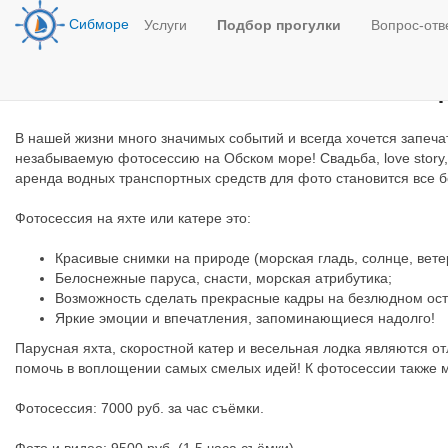
Сибморе
Услуги
Подбор прогулки
Вопрос-отв
Фотосессия на яхте, кате
В нашей жизни много значимых событий и всегда хочется запечат
незабываемую фотосессию на Обском море! Свадьба, love story
аренда водных транспортных средств для фото становится все 
Фотосессия на яхте или катере это:
Красивые снимки на природе (морская гладь, солнце, вете
Белоснежные паруса, снасти, морская атрибутика;
Возможность сделать прекрасные кадры на безлюдном ост
Яркие эмоции и впечатления, запоминающиеся надолго!
Парусная яхта, скоростной катер и весельная лодка являются от
помочь в воплощении самых смелых идей! К фотосессии также м
Фотосессия: 7000 руб. за час съёмки.